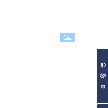
)精神
品牌使命
微信二维码
é)同合作；同一
提供最優(yōu)質(zhì)的醫(yī)療用品及護
豪政京東店
(gè)理想
(hù)理產(chǎn)品。
扫一扫微信二维码
关注我们动态
拼多多豪政醫(yī)療
豪政淘寶店