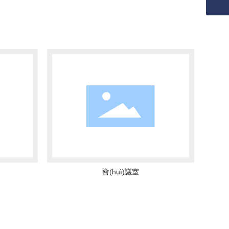
會(huì)議室