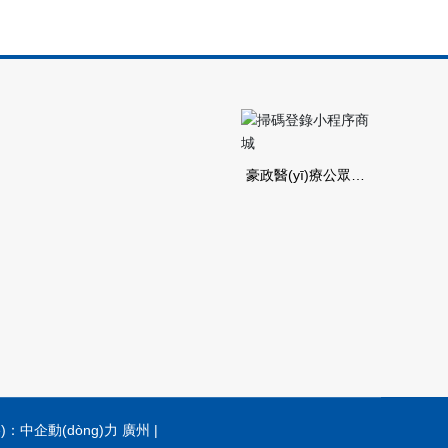
豪政醫(yī)療公眾號
(hào)
è)：中企動(dòng)力
廣州
|