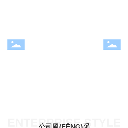
品牌價(jià)值觀
團(tuán)隊(duì
)信至上、互惠互利、真誠
團(tuán)結(jié)一心，協(xi
(chéng)合作。
個(gè)企業(yè)，同一個
ENTERPRISE STYLE
公司風(FĒNG)采