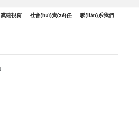
黨建視窗
社會(huì)責(zé)任
聯(lián)系我們