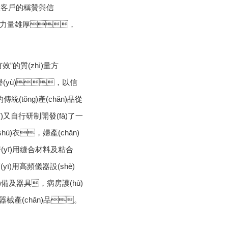
廣大客戶的稱贊與信
hù)力量雄厚，
效”的質(zhì)量方
譽(yù)，以信
傳統(tǒng)產(chǎn)品從
)又自行研制開發(fā)了一
hù)衣，婦產(chǎn)
類醫(yī)用縫合材料及粘合
)用高頻儀器設(shè)
)備及器具，病房護(hù)
療器械產(chǎn)品。