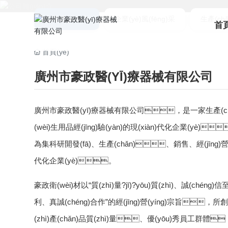
公司簡(jiǎn)介
企業(yè)風(fēng)采
生產(chǎ
首頁
首頁(yè)
廣州市豪政醫(YĪ)療器械有限公司
廣州市豪政醫(yī)療器械有限公司，是一家生產(chǎ
(wèi)生用品經(jīng)驗(yàn)的現(xiàn)代化企業(yè)
為集科研開發(fā)、生產(chǎn)、銷售、經(jīng)營(y
代化企業(yè)。
豪政衛(wèi)材以“質(zhì)量?jī)?yōu)質(zhì)、誠(ch
利、真誠(chéng)合作”的經(jīng)營(yíng)宗旨，所創(
(zhì)產(chǎn)品質(zhì)量、優(yōu)秀員工群體，優(