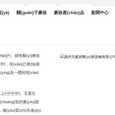
n)實(shí)力
發(fā)展歷程
聯(lián)系我們
(yè)
關(guān)于豪政
豪政產(chǎn)品
新聞中心
n)、銷售醫(yī)療衛
，現(xiàn)已發(fā)展
íng)為一體的現(xiàn)
éng)信至上、互惠互
chuàng)造的優(yōu)質
yōu)質(zhì)先進(jìn)