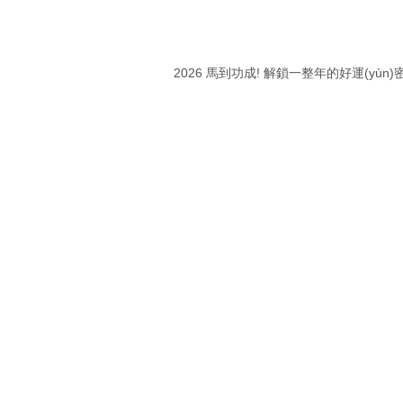
2026 馬到功成! 解鎖一整年的好運(yùn)