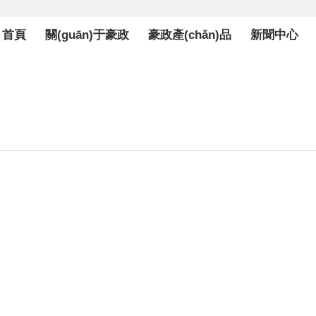
首頁
關(guān)于豪政
豪政產(chǎn)品
新聞中心